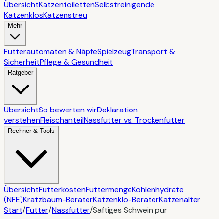
Übersicht
Katzentoiletten
Selbstreinigende
Katzenklos
Katzenstreu
Mehr
Futterautomaten & Näpfe
Spielzeug
Transport &
Sicherheit
Pflege & Gesundheit
Ratgeber
Übersicht
So bewerten wir
Deklaration
verstehen
Fleischanteil
Nassfutter vs. Trockenfutter
Rechner & Tools
Übersicht
Futterkosten
Futtermenge
Kohlenhydrate
(NFE)
Kratzbaum-Berater
Katzenklo-Berater
Katzenalter
Start
/
Futter
/
Nassfutter
/
Saftiges Schwein pur