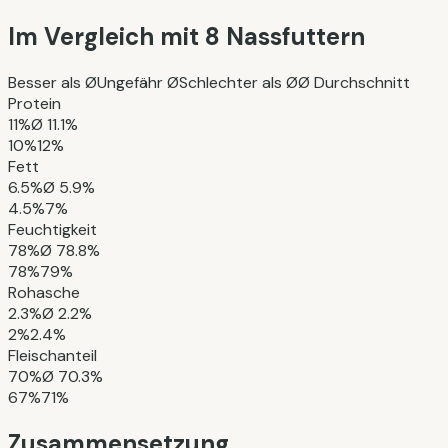
Im Vergleich mit
8
Nassfuttern
Besser als Ø
Ungefähr Ø
Schlechter als Ø
Ø Durchschnitt
Protein
11%
Ø
11.1%
10%
12%
Fett
6.5%
Ø
5.9%
4.5%
7%
Feuchtigkeit
78%
Ø
78.8%
78%
79%
Rohasche
2.3%
Ø
2.2%
2%
2.4%
Fleischanteil
70%
Ø
70.3%
67%
71%
Zusammensetzung