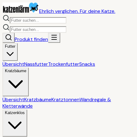
Ehrlich verglichen. Für deine Katze.
Produkt finden
Futter
Übersicht
Nassfutter
Trockenfutter
Snacks
Kratzbäume
Übersicht
Kratzbäume
Kratztonnen
Wandregale &
Kletterwände
Katzenklos